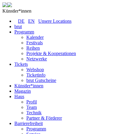
Künstler*innen
DE
EN
Unsere Locations
brut
Programm
Kalender
Festivals
Reihen
Projekte & Kooperationen
Netzwerke
Tickets
Webshop
Ticketinfo
brut Gutscheine
Künstler*innen
Magazin
Haus
Profil
Team
Technik
Partner & Förderer
Barrierefreiheit
Programm