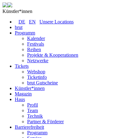
Künstler*innen
DE
EN
Unsere Locations
brut
Programm
Kalender
Festivals
Reihen
Projekte & Kooperationen
Netzwerke
Tickets
Webshop
Ticketinfo
brut Gutscheine
Künstler*innen
Magazin
Haus
Profil
Team
Technik
Partner & Förderer
Barrierefreiheit
Programm