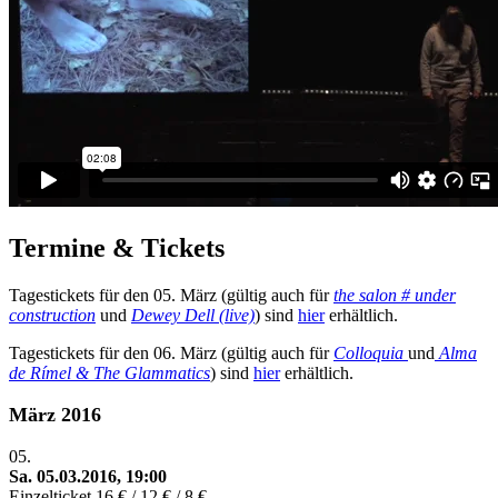
Termine & Tickets
Tagestickets für den 05. März (gültig auch für
the salon # under
construction
und
Dewey Dell (live)
) sind
hier
erhältlich.
Tagestickets für den 06. März (gültig auch für
Colloquia
und
Alma
de Rímel & The Glammatics
) sind
hier
erhältlich.
März 2016
05.
Sa. 05.03.2016, 19:00
Einzelticket
16 € / 12 € / 8 €