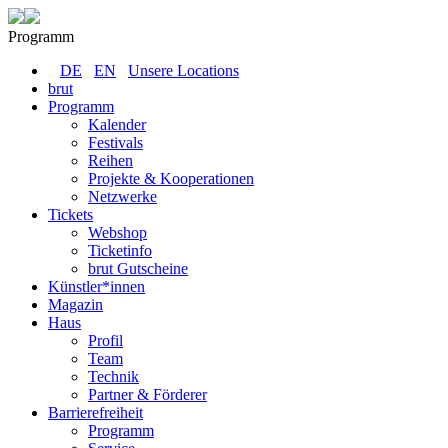
Programm
DE
EN
Unsere Locations
brut
Programm
Kalender
Festivals
Reihen
Projekte & Kooperationen
Netzwerke
Tickets
Webshop
Ticketinfo
brut Gutscheine
Künstler*innen
Magazin
Haus
Profil
Team
Technik
Partner & Förderer
Barrierefreiheit
Programm