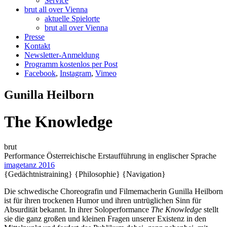
Service
brut all over Vienna
aktuelle Spielorte
brut all over Vienna
Presse
Kontakt
Newsletter-Anmeldung
Programm kostenlos per Post
Facebook
,
Instagram
,
Vimeo
Gunilla Heilborn
The Knowledge
brut
Performance
Österreichische Erstaufführung
in englischer Sprache
imagetanz 2016
{Gedächtnistraining}
{Philosophie}
{Navigation}
Die schwedische Choreografin und Filmemacherin Gunilla Heilborn
ist für ihren trockenen Humor und ihren untrüglichen Sinn für
Absurdität bekannt. In ihrer Soloperformance
The Knowledge
stellt
sie die ganz großen und kleinen Fragen unserer Existenz in den