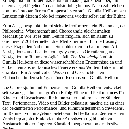
Mittelpunkt und fordert das Publikum dabei, ganz nebenbei, mit
einem ausgeklügelten Gedächtnistraining heraus. Nach zahlreichen
von ihr choreografierten Gruppenstücken steht Gunilla Heilborn seit
Langem mit diesem Solo bei imagetanz wieder selbst auf der Bühne.
Zum Ausgangspunkt nimmt sich die Performerin ein Phänomen, das
Philosophie, Wissenschaft und Choreografie gleichermaßen
beschäftigt: Wie ist es dem Gehirn möglich, sich im Raum zu
orientieren? 2014 erhielten drei MedizinerInnen für die Lösung
dieser Frage den Nobelpreis: Sie entdeckten im Gehirn eine Art
Navigations- und Positionierungssystem, das Orientierung und
Navigation im Raum ermöglicht. Mit
The Knowledge
knüpft
Gunilla Heilborn an diese wissenschaftlichen Erkenntnisse an und
entfacht ein absurd-komisches Feuerwerk aus Worten, Bildern und
Grafiken. Ein Abend voller Wissen und Geschichten, ein
Eintauchen in den schräg-schönen Kosmos von Gunilla Heilborn.
Die Choreografin und Filmemacherin Gunilla Heilborn entwickelt
seit zwanzig Jahren mit großem Erfolg Filme und Performances für
Kinder und Erwachsene. Ihr humorvoller und ironischer Stil, der
Text, Performance, Video und Bilder collagiert, machte sie zu einer
der bekanntesten Performance- und FilmkünstlerInnen Schwedens.
Im Rahmen von imagetanz bietet Gunilla Heilborn außerdem einen
Workshop an, der Einblick in ihre Arbeitsweise gibt und den
Austausch mit der jüngeren KünstlerInnengeneration des Festivals
fördert.