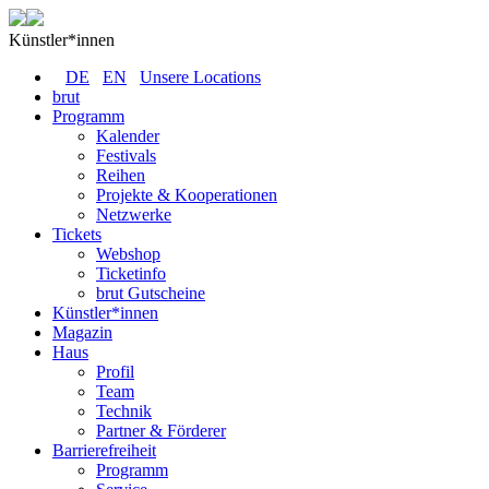
Künstler*innen
DE
EN
Unsere Locations
brut
Programm
Kalender
Festivals
Reihen
Projekte & Kooperationen
Netzwerke
Tickets
Webshop
Ticketinfo
brut Gutscheine
Künstler*innen
Magazin
Haus
Profil
Team
Technik
Partner & Förderer
Barrierefreiheit
Programm