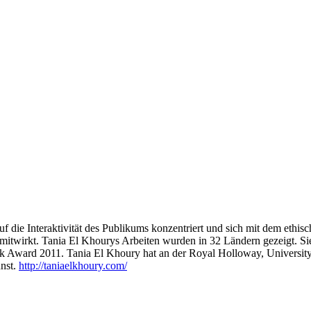
 auf die Interaktivität des Publikums konzentriert und sich mit dem ethi
 mitwirkt. Tania El Khourys Arbeiten wurden in 32 Ländern gezeigt. Sie 
k Award 2011. Tania El Khoury hat an der Royal Holloway, University
unst.
http://taniaelkhoury.com/