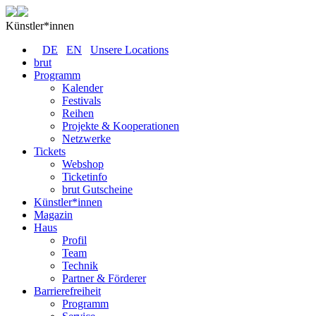
Künstler*innen
DE
EN
Unsere Locations
brut
Programm
Kalender
Festivals
Reihen
Projekte & Kooperationen
Netzwerke
Tickets
Webshop
Ticketinfo
brut Gutscheine
Künstler*innen
Magazin
Haus
Profil
Team
Technik
Partner & Förderer
Barrierefreiheit
Programm