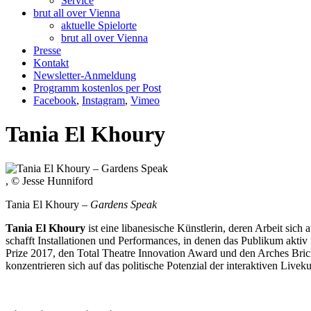
Service
brut all over Vienna
aktuelle Spielorte
brut all over Vienna
Presse
Kontakt
Newsletter-Anmeldung
Programm kostenlos per Post
Facebook
,
Instagram
,
Vimeo
Tania El Khoury
, © Jesse Hunniford
Tania El Khoury –
Gardens Speak
Tania El Khoury
ist eine libanesische Künstlerin, deren Arbeit sich
schafft Installationen und Performances, in denen das Publikum aktiv
Prize 2017, den Total Theatre Innovation Award und den Arches Bric
konzentrieren sich auf das politische Potenzial der interaktiven Livek