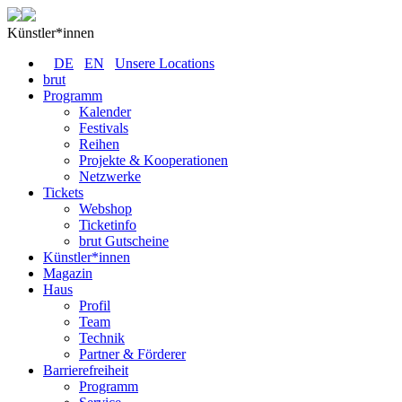
Künstler*innen
DE
EN
Unsere Locations
brut
Programm
Kalender
Festivals
Reihen
Projekte & Kooperationen
Netzwerke
Tickets
Webshop
Ticketinfo
brut Gutscheine
Künstler*innen
Magazin
Haus
Profil
Team
Technik
Partner & Förderer
Barrierefreiheit
Programm