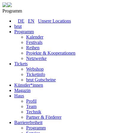
Programm
DE
EN
Unsere Locations
brut
Programm
Kalender
Festivals
Reihen
Projekte & Kooperationen
Netzwerke
Tickets
Webshop
Ticketinfo
brut Gutscheine
Künstler*innen
Magazin
Haus
Profil
Team
Technik
Partner & Förderer
Barrierefreiheit
Programm