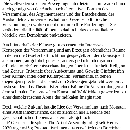
Die weltweiten sozialen Bewegungen der letzten Jahre waren immer
auch geprägt von der Suche nach alternativen Formen des
Versammelns, des Argumentierens und des Entscheidens, des
Aushandelns von Gemeinschaft und Gesellschaft. Solche
Versammlungen wirken nicht nur durch ihre Forderungen. Sie
verändern die Realität oft bereits dadurch, dass sie radikalere
Modelle von Demokratie praktizieren.
Auch innerhalb der Künste gibt es erneut ein Interesse an
Konzepten der Versammlung und am Erzeugen öffentlicher Räume,
in denen die Gesellschaft nicht nur gespiegelt, sondern konsequent
ausprobiert, aufgeführt, getestet, anders gedacht oder gar neu
erfunden wird: Gerichtsverhandlungen über Kunstfreiheit, Religion
und Zensur; Tribunale über Ausbeutung und Gewalt; Gipfeltreffen
über Klimawandel oder Kulturpolitik; Parlamente, in denen
diejenigen sprechen, die sonst zum Schweigen gebracht werden …
Insbesondere das Theater ist zu einer Bühne für Versammlungen auf
dem schmalen Grat zwischen Kunst und Wirklichkeit geworden, zu
einer demokratischen Arena der radikalen Imagination.
Doch welche Zukunft hat die Idee der Versammlung nach Monaten
eines Ausnahmezustands, der so ziemlich alle Bereiche des
gesellschaftlichen Lebens aus dem Takt gebracht
hat? Gesellschaftsspiele: The Art of Assembly bringt seit Herbst
2020 regelmäßig Protagonist*innen aus verschiedenen Bereichen