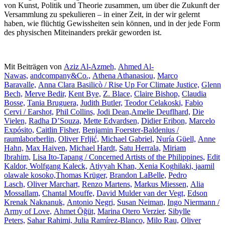
von Kunst, Politik und Theorie zusammen, um über die Zukunft der
Versammlung zu spekulieren – in einer Zeit, in der wir gelernt
haben, wie flüchtig Gewissheiten sein können, und in der jede Form
des physischen Miteinanders prekär geworden ist.
Mit Beiträgen von
Aziz Al-Azmeh,
Ahmed Al-
Nawas,
andcompany&Co.,
Athena Athanasiou,
Marco
Baravalle,
Anna Clara Basilicò / Rise Up For Climate Justice,
Glenn
Bech,
Merve Bedir,
Kent Bye,
Z. Blace,
Claire Bishop,
Claudia
Bosse,
Tania Bruguera,
Judith Butler,
Teodor Celakoski,
Fabio
Cervi / Earshot,
Phil Collins,
Jodi Dean,
Amelie Deuflhard,
Die
Vielen,
Radha D’Souza,
Mette Edvardsen,
Didier Eribon,
Marcelo
Expósito,
Caitlin Fisher,
Benjamin Foerster-Baldenius /
raumlaborberlin,
Oliver Frljić,
Michael Gabriel,
Nuría Güell,
Anne
Hahn,
Max Haiven,
Michael Hardt,
Satu Herrala,
Miriam
Ibrahim,
Lisa Ito-Tapang / Concerned Artists of the Philippines,
Edit
Kaldor,
Wolfgang Kaleck,
Atiyyah Khan,
Xenia Koghilaki,
jaamil
olawale kosoko,
Thomas Krüger,
Brandon LaBelle,
Pedro
Lasch,
Oliver Marchart,
Renzo Martens,
Markus Miessen,
Alia
Mossallam,
Chantal Mouffe,
David Mulder van der Vegt,
Edson
Krenak Naknanuk,
Antonio Negri,
Susan Neiman,
Ingo Niermann /
Army of Love,
Ahmet Öğüt,
Marina Otero Verzier
,
Sibylle
Peters,
Sahar Rahimi,
Julia Ramírez-Blanco,
Milo Rau,
Oliver