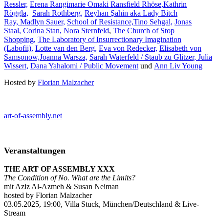
Ressler,
Erena Rangimarie Omaki Ransfield Rhöse,
Kathrin
Röggla,
Sarah Rothberg,
Reyhan Şahin aka Lady Bitch
Ray,
Madlyn Sauer,
School of Resistance,
Tino Sehgal,
Jonas
Staal,
Corina Stan,
Nora Sternfeld
,
The Church of Stop
Shopping,
The Laboratory of Insurrectionary Imagination
(Labofii),
Lotte van den Berg,
Eva von Redecker,
Elisabeth von
Samsonow,
Joanna Warsza,
Sarah Waterfeld / Staub zu Glitzer,
Julia
Wissert,
Dana Yahalomi / Public Movement
und
Ann Liv Young
Hosted by
Florian Malzacher
art-of-assembly.net
Veranstaltungen
THE ART OF ASSEMBLY XXX
The Condition of No. What are the Limits?
mit Aziz Al-Azmeh & Susan Neiman
hosted by Florian Malzacher
03.05.2025, 19:00, Villa Stuck, München/Deutschland & Live-
Stream