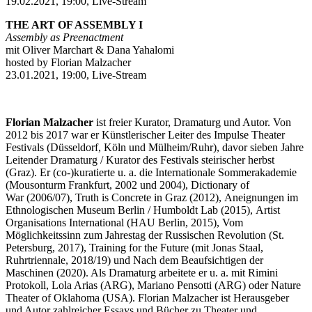
19.02.2021, 19:00, Live-Stream
THE ART OF ASSEMBLY I
Assembly as Preenactment
mit Oliver Marchart & Dana Yahalomi
hosted by Florian Malzacher
23.01.2021, 19:00, Live-Stream
Florian Malzacher
ist freier Kurator, Dramaturg und Autor. Von
2012 bis 2017 war er Künstlerischer Leiter des Impulse Theater
Festivals (Düsseldorf, Köln und Mülheim/Ruhr), davor sieben Jahre
Leitender Dramaturg / Kurator des Festivals steirischer herbst
(Graz). Er (co-)kuratierte u. a. die Internationale Sommerakademie
(Mousonturm Frankfurt, 2002 und 2004), Dictionary of
War (2006/07), Truth is Concrete in Graz (2012), Aneignungen im
Ethnologischen Museum Berlin / Humboldt Lab (2015), Artist
Organisations International (HAU Berlin, 2015), Vom
Möglichkeitssinn zum Jahrestag der Russischen Revolution (St.
Petersburg, 2017), Training for the Future (mit Jonas Staal,
Ruhrtriennale, 2018/19) und Nach dem Beaufsichtigen der
Maschinen (2020). Als Dramaturg arbeitete er u. a. mit Rimini
Protokoll, Lola Arias (ARG), Mariano Pensotti (ARG) oder Nature
Theater of Oklahoma (USA). Florian Malzacher ist Herausgeber
und Autor zahlreicher Essays und Bücher zu Theater und