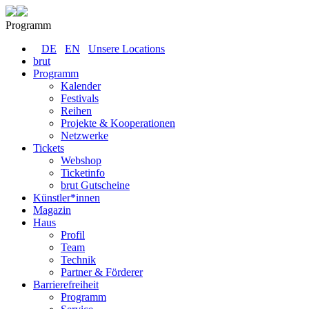
Programm
DE
EN
Unsere Locations
brut
Programm
Kalender
Festivals
Reihen
Projekte & Kooperationen
Netzwerke
Tickets
Webshop
Ticketinfo
brut Gutscheine
Künstler*innen
Magazin
Haus
Profil
Team
Technik
Partner & Förderer
Barrierefreiheit
Programm