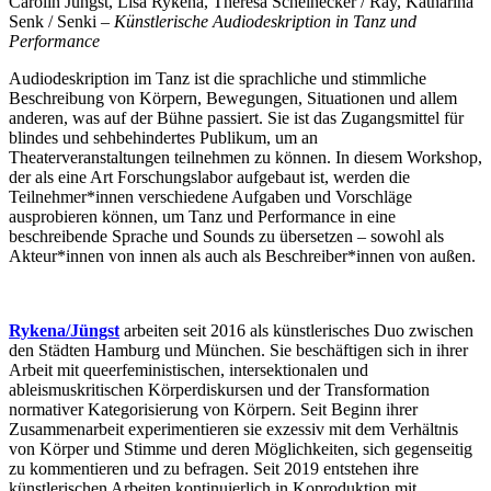
Carolin Jüngst, Lisa Rykena, Theresa Scheinecker / Ray, Katharina
Senk / Senki –
Künstlerische Audiodeskription in Tanz und
Performance
Audiodeskription im Tanz ist die sprachliche und stimmliche
Beschreibung von Körpern, Bewegungen, Situationen und allem
anderen, was auf der Bühne passiert. Sie ist das Zugangsmittel für
blindes und sehbehindertes Publikum, um an
Theaterveranstaltungen teilnehmen zu können. In diesem Workshop,
der als eine Art Forschungslabor aufgebaut ist, werden die
Teilnehmer*innen verschiedene Aufgaben und Vorschläge
ausprobieren können, um Tanz und Performance in eine
beschreibende Sprache und Sounds zu übersetzen – sowohl als
Akteur*innen von innen als auch als Beschreiber*innen von außen.
Rykena/Jüngst
arbeiten seit 2016 als künstlerisches Duo zwischen
den Städten Hamburg und München. Sie beschäftigen sich in ihrer
Arbeit mit queerfeministischen, intersektionalen und
ableismuskritischen Körperdiskursen und der Transformation
normativer Kategorisierung von Körpern. Seit Beginn ihrer
Zusammenarbeit experimentieren sie exzessiv mit dem Verhältnis
von Körper und Stimme und deren Möglichkeiten, sich gegenseitig
zu kommentieren und zu befragen. Seit 2019 entstehen ihre
künstlerischen Arbeiten kontinuierlich in Koproduktion mit