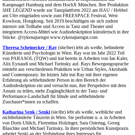
Kampnagel Hamburg und dem HochX München. Ihre Produktion
SHE LEGEND
wurde zur Tanzplattform 2022 am HAU / Hebbel
am Ufer eingeladen sowie zum FREESPACE Festival, West
Kowloon, Hongkong. Seit 2019 beschäftigen sie sich zudem
intensiv mit Teilhabe und Access in Tanz und Theater und
integrieren Access-Mittel wie Audiodeskription künstlerisch in ihre
Stücke. @rykenajuengst www.rykenajuengst.com
Theresa Scheinecker / Ray
(she/her) lebt als weiße, behinderte
Künstlerin und Psychologin in Wien. Ray war im Jahr 2022 Teil
von PARASOL (TQW) und trat bereits in Arbeiten von Ian Kaler,
Alix Eynaudi und Michael Turinsky auf. Rays Bewegungssprache
entsteht aus verschiedenen Praktiken wie Urban Styles, Akrobatik
und Contemporary. Im letzten Jahr trat Ray mit ihrer eigenen
Erfahrung als sehbehinderte Person in den Bereich der
Audiodeskription ein und versucht nun, ihre Perspektive mit dem
Ansatz zu teilen, mehr Zugänglichkeit in der Tanz- und
Performance-Landschaft für blinde und sehbehinderte
Zuschauer*innen zu schaffen.
Katharina Senk / Senki
(sie/ihr) lebt als weiße, weibliche und
nichtbehinderte Tänzerin in Wien. Sie performte u. a. in Arbeiten
von Doris Uhlich, Florentina Holzinger, Sara Ostertag, Georg
Blaschke und Michael Turinsky. In ihrer persönlichen Kunstpraxis
arbeitet Senki an der Verbindung ihres Interesses für