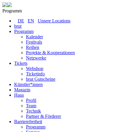
Programm
DE
EN
Unsere Locations
brut
Programm
Kalender
Festivals
Reihen
Projekte & Kooperationen
Netzwerke
Tickets
Webshop
Ticketinfo
brut Gutscheine
Künstler*innen
Magazin
Haus
Profil
Team
Technik
Partner & Förderer
Barrierefreiheit
Programm