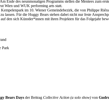
Am Ende des neunmonatigen Programms stellen die Mentees zum ersten
rut Wien und WUK performing arts statt.
im Kempelenpark im 10. Wiener Gemeindebezirk, die von Philippe Riéra 
zu lassen. Für die Huggy Bears stehen dabei nicht nur feste Ansprech
l, auf den sich Künstler*innen mit ihren Projekten für das Folgejahr be
rand
e Park
gy Bears Days
der Beitrag
Collective Action (a solo show)
von
Gudru