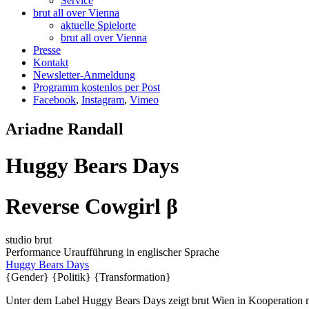
Service
brut all over Vienna
aktuelle Spielorte
brut all over Vienna
Presse
Kontakt
Newsletter-Anmeldung
Programm kostenlos per Post
Facebook
,
Instagram
,
Vimeo
Ariadne Randall
Huggy Bears Days
Reverse Cowgirl β
studio brut
Performance
Uraufführung
in englischer Sprache
Huggy Bears Days
{Gender}
{Politik}
{Transformation}
Unter dem Label Huggy Bears Days zeigt brut Wien in Kooperation 