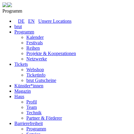
Programm
DE
EN
Unsere Locations
brut
Programm
Kalender
Festivals
Reihen
Projekte & Kooperationen
Netzwerke
Tickets
Webshop
Ticketinfo
brut Gutscheine
Künstler*innen
Magazin
Haus
Profil
Team
Technik
Partner & Förderer
Barrierefreiheit
Programm