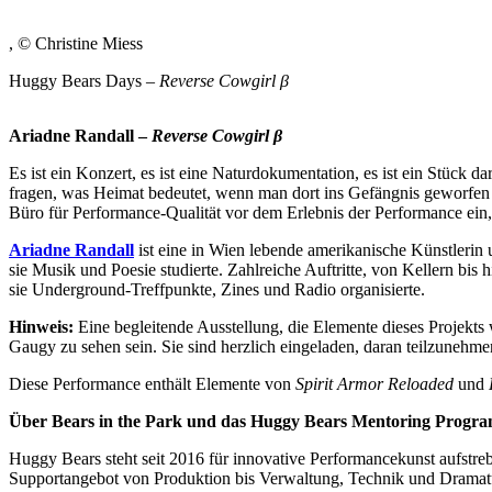
, © Christine Miess
Huggy Bears Days –
Reverse Cowgirl
β
Ariadne Randall –
Reverse Cowgirl
β
Es ist ein Konzert, es ist eine Naturdokumentation, es ist ein Stück 
fragen, was Heimat bedeutet, wenn man dort ins Gefängnis geworfen wi
Büro für Performance-Qualität vor dem Erlebnis der Performance ein,
Ariadne Randall
ist eine in Wien lebende amerikanische Künstleri
sie Musik und Poesie studierte. Zahlreiche Auftritte, von Kellern b
sie Underground-Treffpunkte, Zines und Radio organisierte.
Hinweis:
Eine begleitende Ausstellung, die Elemente dieses Projekts
Gaugy zu sehen sein. Sie sind herzlich eingeladen, daran teilzunehme
Diese Performance enthält Elemente von
Spirit Armor Reloaded
und
Über Bears in the Park und das Huggy Bears Mentoring Progr
Huggy Bears steht seit 2016 für innovative Performancekunst aufstre
Supportangebot von Produktion bis Verwaltung, Technik und Dramatu