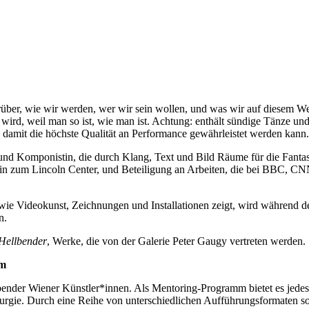
darüber, wie wir werden, wer wir sein wollen, und was wir auf diesem W
rd, weil man so ist, wie man ist. Achtung: enthält sündige Tänze und h
 damit die höchste Qualität an Performance gewährleistet werden kann.
n und Komponistin, die durch Klang, Text und Bild Räume für die Fant
is hin zum Lincoln Center, und Beteiligung an Arbeiten, die bei BBC, C
 wie Videokunst, Zeichnungen und Installationen zeigt, wird während d
n.
Hellbender
, Werke, die von der Galerie Peter Gaugy vertreten werden.
am
bender Wiener Künstler*innen. Als Mentoring-Programm bietet es jedes 
rgie. Durch eine Reihe von unterschiedlichen Aufführungsformaten so