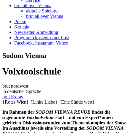
Service
brut all over Vienna
aktuelle Spielorte
brut all over Vienna
Presse
Kontakt
Newsletter-Anmeldung
Programm kostenlos per Post
Facebook
,
Instagram
,
Vimeo
Sodom Vienna
Volxtoolschule
brut nordwest
in deutscher Sprache
brut Extras
{Rotes Wien}
{Linke Liebe}
{Eine Sünde wert}
Im Rahmen der
SODOM VIENNA REVUE
findet die
sogenannte
Volxtoolschule
statt – mit von Expert*innen
geleiteten Diskussionsrunden zum Themenkomplex der Show.
Im Anschluss jeweils eine Vorstellung der
SODOM VIENNA