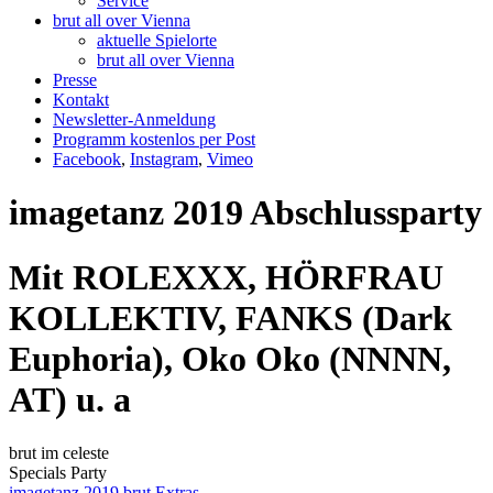
Service
brut all over Vienna
aktuelle Spielorte
brut all over Vienna
Presse
Kontakt
Newsletter-Anmeldung
Programm kostenlos per Post
Facebook
,
Instagram
,
Vimeo
imagetanz 2019 Abschlussparty
Mit ROLEXXX, HÖRFRAU
KOLLEKTIV, FANKS (Dark
Euphoria), Oko Oko (NNNN,
AT) u. a
brut im celeste
Specials
Party
imagetanz 2019
brut Extras