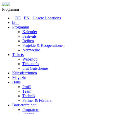
Programm
DE
EN
Unsere Locations
brut
Programm
Kalender
Festivals
Reihen
Projekte & Kooperationen
Netzwerke
Tickets
Webshop
Ticketinfo
brut Gutscheine
Künstler*innen
Magazin
Haus
Profil
Team
Technik
Partner & Förderer
Barrierefreiheit
Programm