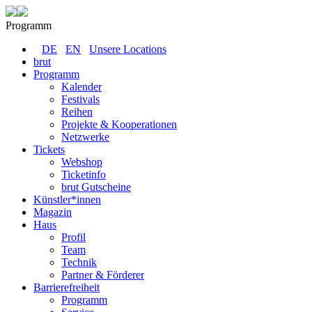
Programm
DE
EN
Unsere Locations
brut
Programm
Kalender
Festivals
Reihen
Projekte & Kooperationen
Netzwerke
Tickets
Webshop
Ticketinfo
brut Gutscheine
Künstler*innen
Magazin
Haus
Profil
Team
Technik
Partner & Förderer
Barrierefreiheit
Programm