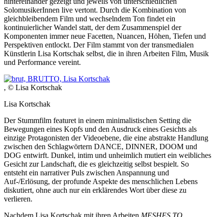
hintereinander gezeigt und jeweils von unterschiedlichen
SolomusikerInnen live vertont. Durch die Kombination von
gleichbleibendem Film und wechselndem Ton findet ein
kontinuierlicher Wandel statt, der dem Zusammenspiel der
Komponenten immer neue Facetten, Nuancen, Höhen, Tiefen und
Perspektiven entlockt. Der Film stammt von der transmedialen
Künstlerin Lisa Kortschak selbst, die in ihren Arbeiten Film, Musik
und Performance vereint.
, © Lisa Kortschak
Lisa Kortschak
Der Stummfilm featuret in einem minimalistischen Setting die
Bewegungen eines Kopfs und den Ausdruck eines Gesichts als
einzige Protagonisten der Videoebene, die eine abstrakte Handlung
zwischen den Schlagwörtern DANCE, DINNER, DOOM und
DOG entwirft. Dunkel, intim und unheimlich mutiert ein weibliches
Gesicht zur Landschaft, die es gleichzeitig selbst bespielt. So
entsteht ein narrativer Puls zwischen Anspannung und
Auf-/Erlösung, der profunde Aspekte des menschlichen Lebens
diskutiert, ohne auch nur ein erklärendes Wort über diese zu
verlieren.
Nachdem Lisa Kortschak mit ihren Arbeiten
MESHES TO