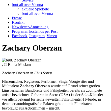
Service
brut all over Vienna
aktuelle Spielorte
brut all over Vienna
Presse
Kontakt
Newsletter-Anmeldung
Programm kostenlos per Post
Facebook
,
Instagram
,
Vimeo
Zachary Oberzan
, © Rania Moslam
Zachary Oberzan in
Elvis Songs
Filmemacher, Regisseur, Performer, Singer/Songwriter und
Multitalent
Zachary Oberzan
wurde auf Grund seiner großen
künstlerischen Bandbreite und Fähigkeiten bereits als „complete
artist“ bezeichnet. Geboren in Sacro (USA) ist der Solo-Künstler
vor allem bekannt für seine gewagten Film-Theater-Hybride, in
denen er autobiografische Fakten gekonnt mit Filmzitaten –
bevorzugt aus Actionfilmen – mischt.