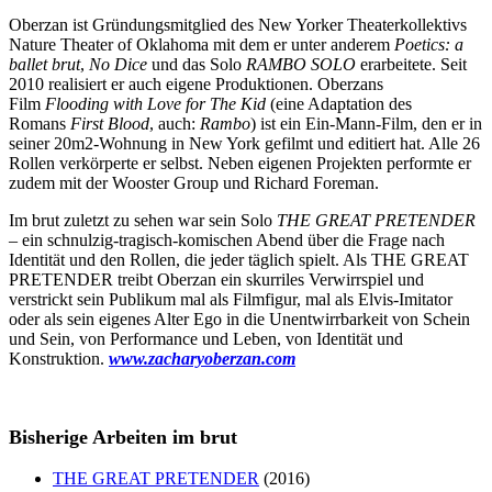
Oberzan ist Gründungsmitglied des New Yorker Theaterkollektivs
Nature Theater of Oklahoma mit dem er unter anderem
Poetics: a
ballet brut
,
No Dice
und das Solo
RAMBO SOLO
erarbeitete. Seit
2010 realisiert er auch eigene Produktionen. Oberzans
Film
Flooding with Love for The Kid
(eine Adaptation des
Romans
First Blood
, auch:
Rambo
) ist ein Ein-Mann-Film, den er in
seiner 20m2-Wohnung in New York gefilmt und editiert hat. Alle 26
Rollen verkörperte er selbst. Neben eigenen Projekten performte er
zudem mit der Wooster Group und Richard Foreman.
Im brut zuletzt zu sehen war sein Solo
THE GREAT PRETENDER
– ein schnulzig-tragisch-komischen Abend über die Frage nach
Identität und den Rollen, die jeder täglich spielt. Als THE GREAT
PRETENDER treibt Oberzan ein skurriles Verwirrspiel und
verstrickt sein Publikum mal als Filmfigur, mal als Elvis-Imitator
oder als sein eigenes Alter Ego in die Unentwirrbarkeit von Schein
und Sein, von Performance und Leben, von Identität und
Konstruktion.
www.zacharyoberzan.com
Bisherige Arbeiten im brut
THE GREAT PRETENDER
(2016)