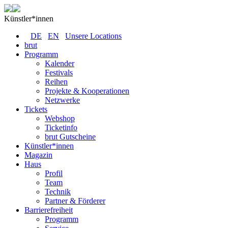
Künstler*innen
DE
EN
Unsere Locations
brut
Programm
Kalender
Festivals
Reihen
Projekte & Kooperationen
Netzwerke
Tickets
Webshop
Ticketinfo
brut Gutscheine
Künstler*innen
Magazin
Haus
Profil
Team
Technik
Partner & Förderer
Barrierefreiheit
Programm