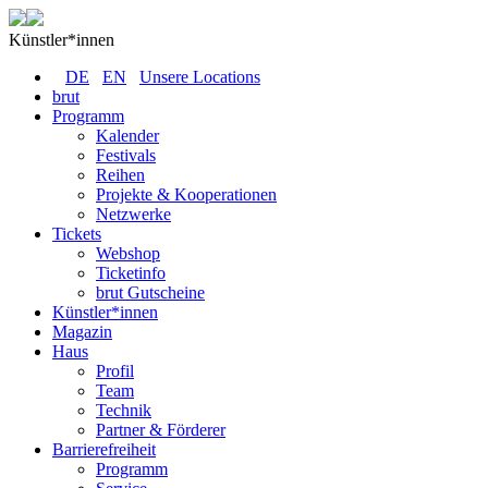
Künstler*innen
DE
EN
Unsere Locations
brut
Programm
Kalender
Festivals
Reihen
Projekte & Kooperationen
Netzwerke
Tickets
Webshop
Ticketinfo
brut Gutscheine
Künstler*innen
Magazin
Haus
Profil
Team
Technik
Partner & Förderer
Barrierefreiheit
Programm