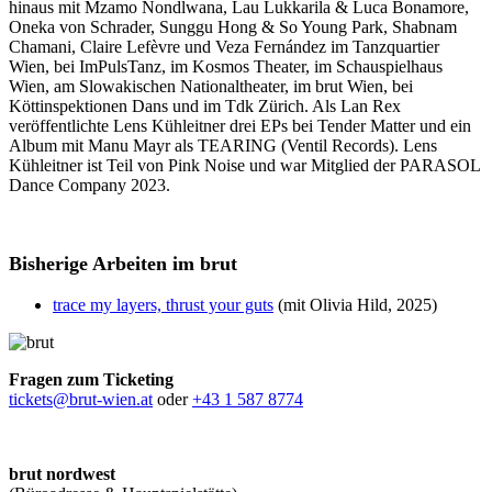
hinaus mit Mzamo Nondlwana, Lau Lukkarila & Luca Bonamore,
Oneka von Schrader, Sunggu Hong & So Young Park, Shabnam
Chamani, Claire Lefèvre und Veza Fernández im Tanzquartier
Wien, bei ImPulsTanz, im Kosmos Theater, im Schauspielhaus
Wien, am Slowakischen Nationaltheater, im brut Wien, bei
Köttinspektionen Dans und im Tdk Zürich. Als Lan Rex
veröffentlichte Lens Kühleitner drei EPs bei Tender Matter und ein
Album mit Manu Mayr als TEARING (Ventil Records). Lens
Kühleitner ist Teil von Pink Noise und war Mitglied der PARASOL
Dance Company 2023.
Bisherige Arbeiten im brut
trace my layers, thrust your guts
(mit Olivia Hild, 2025)
Fragen zum Ticketing
tickets@brut-wien.at
oder
+43 1 587 8774
brut nordwest