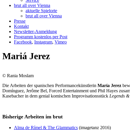
Service
brut all over Vienna
aktuelle Spielorte
brut all over Vienna
Presse
Kontakt
Newsletter-Anmeldung
Programm kostenlos per Post
Facebook
,
Instagram
,
Vimeo
Mariá Jerez
© Rania Moslam
Die Arbeiten der spanischen Performancekünstlerin
María Jerez
bewe
Domínguez, Jerôme Bel, Forced Entertainment und Phil Hayes zusamm
Kasebacher in dem genial komischen Improvisationsstück
Legends &
Bisherige Arbeiten im brut
Alma de Rímel & The Glammatics
(imagetanz 2016)