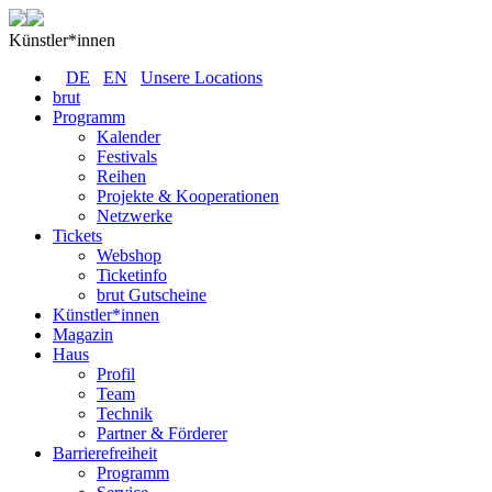
Künstler*innen
DE
EN
Unsere Locations
brut
Programm
Kalender
Festivals
Reihen
Projekte & Kooperationen
Netzwerke
Tickets
Webshop
Ticketinfo
brut Gutscheine
Künstler*innen
Magazin
Haus
Profil
Team
Technik
Partner & Förderer
Barrierefreiheit
Programm