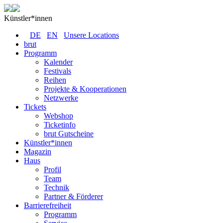
Künstler*innen
DE
EN
Unsere Locations
brut
Programm
Kalender
Festivals
Reihen
Projekte & Kooperationen
Netzwerke
Tickets
Webshop
Ticketinfo
brut Gutscheine
Künstler*innen
Magazin
Haus
Profil
Team
Technik
Partner & Förderer
Barrierefreiheit
Programm