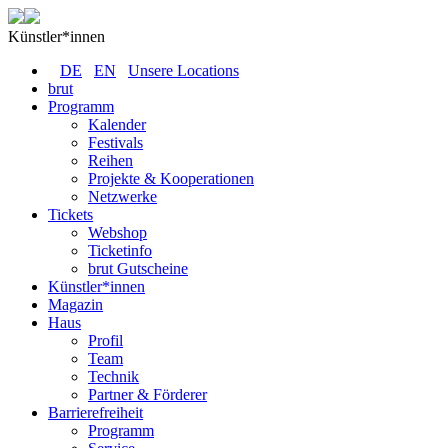
Künstler*innen
DE
EN
Unsere Locations
brut
Programm
Kalender
Festivals
Reihen
Projekte & Kooperationen
Netzwerke
Tickets
Webshop
Ticketinfo
brut Gutscheine
Künstler*innen
Magazin
Haus
Profil
Team
Technik
Partner & Förderer
Barrierefreiheit
Programm