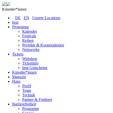
Künstler*innen
DE
EN
Unsere Locations
brut
Programm
Kalender
Festivals
Reihen
Projekte & Kooperationen
Netzwerke
Tickets
Webshop
Ticketinfo
brut Gutscheine
Künstler*innen
Magazin
Haus
Profil
Team
Technik
Partner & Förderer
Barrierefreiheit
Programm