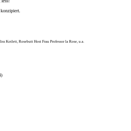
 less!
onzipiert.
Kotlett, Rosebutt Host Frau Professor la Rose, u.a.
4)