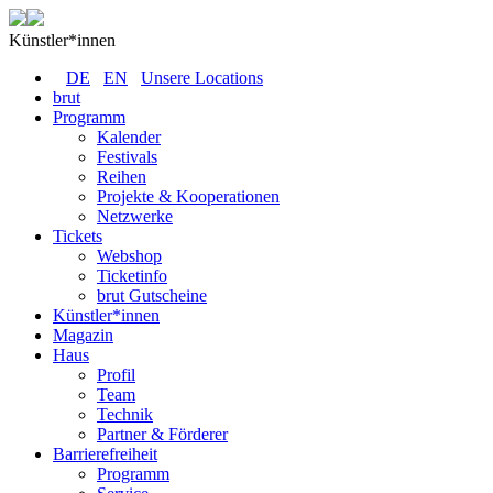
Künstler*innen
DE
EN
Unsere Locations
brut
Programm
Kalender
Festivals
Reihen
Projekte & Kooperationen
Netzwerke
Tickets
Webshop
Ticketinfo
brut Gutscheine
Künstler*innen
Magazin
Haus
Profil
Team
Technik
Partner & Förderer
Barrierefreiheit
Programm