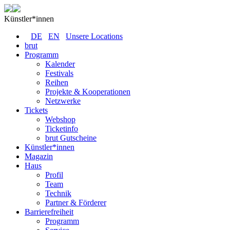
Künstler*innen
DE
EN
Unsere Locations
brut
Programm
Kalender
Festivals
Reihen
Projekte & Kooperationen
Netzwerke
Tickets
Webshop
Ticketinfo
brut Gutscheine
Künstler*innen
Magazin
Haus
Profil
Team
Technik
Partner & Förderer
Barrierefreiheit
Programm