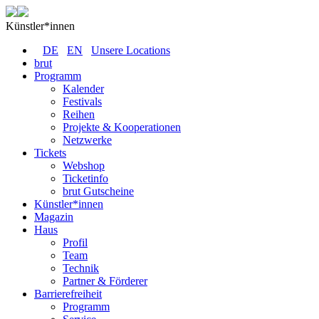
Künstler*innen
DE
EN
Unsere Locations
brut
Programm
Kalender
Festivals
Reihen
Projekte & Kooperationen
Netzwerke
Tickets
Webshop
Ticketinfo
brut Gutscheine
Künstler*innen
Magazin
Haus
Profil
Team
Technik
Partner & Förderer
Barrierefreiheit
Programm