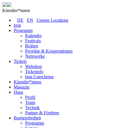
Künstler*innen
DE
EN
Unsere Locations
brut
Programm
Kalender
Festivals
Reihen
Projekte & Kooperationen
Netzwerke
Tickets
Webshop
Ticketinfo
brut Gutscheine
Künstler*innen
Magazin
Haus
Profil
Team
Technik
Partner & Förderer
Barrierefreiheit
Programm