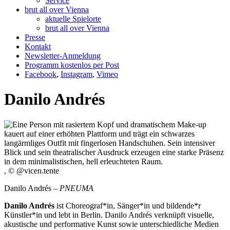
Service
brut all over Vienna
aktuelle Spielorte
brut all over Vienna
Presse
Kontakt
Newsletter-Anmeldung
Programm kostenlos per Post
Facebook
,
Instagram
,
Vimeo
Danilo Andrés
, © @vicen.tente
Danilo Andrés –
PNEUMA
Danilo Andrés
ist Choreograf*in, Sänger*in und bildende*r
Künstler*in und lebt in Berlin. Danilo Andrés verknüpft visuelle,
akustische und performative Kunst sowie unterschiedliche Medien