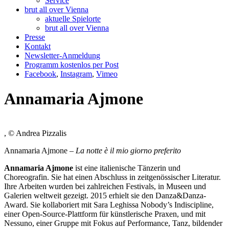
Service
brut all over Vienna
aktuelle Spielorte
brut all over Vienna
Presse
Kontakt
Newsletter-Anmeldung
Programm kostenlos per Post
Facebook
,
Instagram
,
Vimeo
Annamaria Ajmone
, © Andrea Pizzalis
Annamaria Ajmone –
La notte è il mio giorno preferito
Annamaria Ajmone
ist eine italienische Tänzerin und
Choreografin. Sie hat einen Abschluss in zeitgenössischer Literatur.
Ihre Arbeiten wurden bei zahlreichen Festivals, in Museen und
Galerien weltweit gezeigt. 2015 erhielt sie den Danza&Danza-
Award. Sie kollaboriert mit Sara Leghissa Nobody’s Indiscipline,
einer Open-Source-Plattform für künstlerische Praxen, und mit
Nessuno, einer Gruppe mit Fokus auf Performance, Tanz, bildender