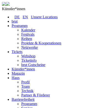
Künstler*innen
DE
EN
Unsere Locations
brut
Programm
Kalender
Festivals
Reihen
Projekte & Kooperationen
Netzwerke
Tickets
Webshop
Ticketinfo
brut Gutscheine
Künstler*innen
Magazin
Haus
Profil
Team
Technik
Partner & Förderer
Barrierefreiheit
Programm