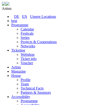
Artists
DE
EN
Unsere Locations
brut
Programme
Calendar
Festivals
Series
Projects & Cooperations
Networks
Ticketing
Webshop
Ticket info
Voucher
Artists
Magazine
House
Profile
Team
Technical Facts
Partners & Sponsors
Accessibility
Programme