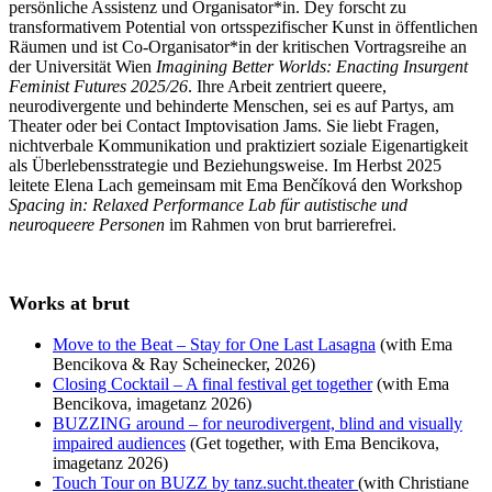
persönliche Assistenz und Organisator*in. Dey forscht zu
transformativem Potential von ortsspezifischer Kunst in öffentlichen
Räumen und ist Co-Organisator*in der kritischen Vortragsreihe an
der Universität Wien
Imagining Better Worlds: Enacting Insurgent
Feminist Futures 2025/26
. Ihre Arbeit zentriert queere,
neurodivergente und behinderte Menschen, sei es auf Partys, am
Theater oder bei Contact Imptovisation Jams. Sie liebt Fragen,
nichtverbale Kommunikation und praktiziert soziale Eigenartigkeit
als Überlebensstrategie und Beziehungsweise. Im Herbst 2025
leitete Elena Lach gemeinsam mit Ema Benčíková den Workshop
Spacing in: Relaxed Performance Lab für autistische und
neuroqueere Personen
im Rahmen von brut barrierefrei.
Works at brut
Move to the Beat – Stay for One Last Lasagna
(with Ema
Bencikova & Ray Scheinecker, 2026)
Closing Cocktail – A final festival get together
(with Ema
Bencikova, imagetanz 2026)
BUZZING around – for neurodivergent, blind and visually
impaired audiences
(Get together, with Ema Bencikova,
imagetanz 2026)
Touch Tour on BUZZ by tanz.sucht.theater
(with Christiane