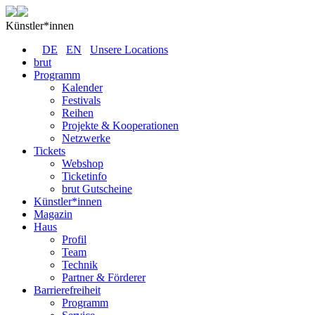
Künstler*innen
DE
EN
Unsere Locations
brut
Programm
Kalender
Festivals
Reihen
Projekte & Kooperationen
Netzwerke
Tickets
Webshop
Ticketinfo
brut Gutscheine
Künstler*innen
Magazin
Haus
Profil
Team
Technik
Partner & Förderer
Barrierefreiheit
Programm