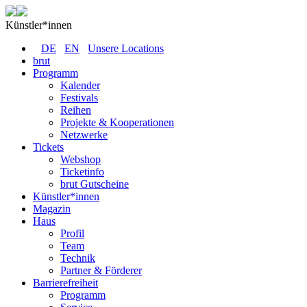
Künstler*innen
DE
EN
Unsere Locations
brut
Programm
Kalender
Festivals
Reihen
Projekte & Kooperationen
Netzwerke
Tickets
Webshop
Ticketinfo
brut Gutscheine
Künstler*innen
Magazin
Haus
Profil
Team
Technik
Partner & Förderer
Barrierefreiheit
Programm