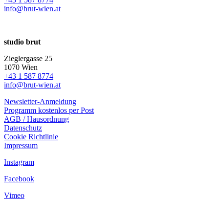
info@brut-wien.at
studio brut
Zieglergasse 25
1070 Wien
+43 1 587 8774
info@brut-wien.at
Newsletter-Anmeldung
Programm kostenlos per Post
AGB / Hausordnung
Datenschutz
Cookie Richtlinie
Impressum
Instagram
Facebook
Vimeo