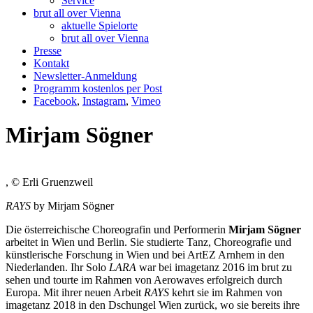
Service
brut all over Vienna
aktuelle Spielorte
brut all over Vienna
Presse
Kontakt
Newsletter-Anmeldung
Programm kostenlos per Post
Facebook
,
Instagram
,
Vimeo
Mirjam Sögner
, © Erli Gruenzweil
RAYS
by Mirjam Sögner
Die österreichische Choreografin und Performerin
Mirjam Sögner
arbeitet in Wien und Berlin. Sie studierte Tanz, Choreografie und
künstlerische Forschung in Wien und bei ArtEZ Arnhem in den
Niederlanden. Ihr Solo
LARA
war bei imagetanz 2016 im brut zu
sehen und tourte im Rahmen von Aerowaves erfolgreich durch
Europa. Mit ihrer neuen Arbeit
RAYS
kehrt sie im Rahmen von
imagetanz 2018 in den Dschungel Wien zurück, wo sie bereits ihre