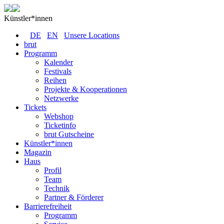
Künstler*innen
DE
EN
Unsere Locations
brut
Programm
Kalender
Festivals
Reihen
Projekte & Kooperationen
Netzwerke
Tickets
Webshop
Ticketinfo
brut Gutscheine
Künstler*innen
Magazin
Haus
Profil
Team
Technik
Partner & Förderer
Barrierefreiheit
Programm