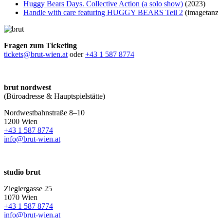
Huggy Bears Days. Collective Action (a solo show)
(2023)
Handle with care featuring HUGGY BEARS Teil 2
(imagetan
Fragen zum Ticketing
tickets@brut-wien.at
oder
+43 1 587 8774
brut nordwest
(Büroadresse & Hauptspielstätte)
Nordwestbahnstraße 8–10
1200 Wien
+43 1 587 8774
info@brut-wien.at
studio brut
Zieglergasse 25
1070 Wien
+43 1 587 8774
info@brut-wien.at