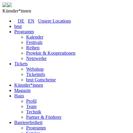
Künstler*innen
DE
EN
Unsere Locations
brut
Programm
Kalender
Festivals
Reihen
Projekte & Kooperationen
Netzwerke
Tickets
Webshop
Ticketinfo
brut Gutscheine
Künstler*innen
Magazin
Haus
Profil
Team
Technik
Partner & Förderer
Barrierefreiheit
Programm