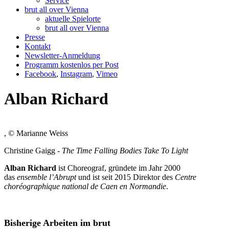
Service
brut all over Vienna
aktuelle Spielorte
brut all over Vienna
Presse
Kontakt
Newsletter-Anmeldung
Programm kostenlos per Post
Facebook
,
Instagram
,
Vimeo
Alban Richard
, © Marianne Weiss
Christine Gaigg -
The Time Falling Bodies Take To Light
Alban Richard
ist Choreograf, gründete im Jahr 2000
das
ensemble l’Abrupt
und ist seit 2015 Direktor des
Centre
choréographique national de Caen en Normandie
.
Bisherige Arbeiten im brut