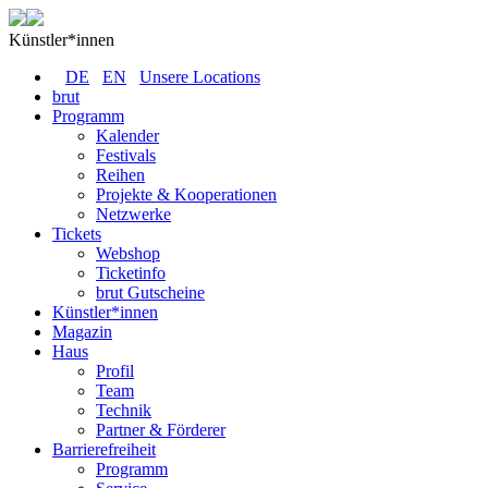
Künstler*innen
DE
EN
Unsere Locations
brut
Programm
Kalender
Festivals
Reihen
Projekte & Kooperationen
Netzwerke
Tickets
Webshop
Ticketinfo
brut Gutscheine
Künstler*innen
Magazin
Haus
Profil
Team
Technik
Partner & Förderer
Barrierefreiheit
Programm