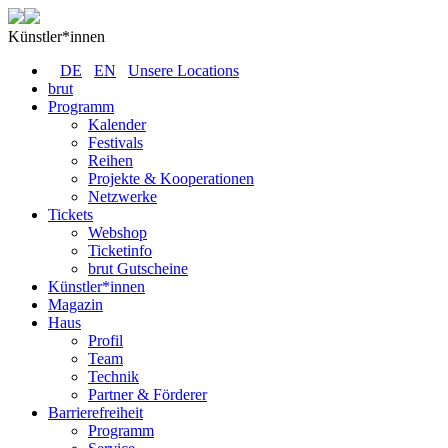
Künstler*innen
DE
EN
Unsere Locations
brut
Programm
Kalender
Festivals
Reihen
Projekte & Kooperationen
Netzwerke
Tickets
Webshop
Ticketinfo
brut Gutscheine
Künstler*innen
Magazin
Haus
Profil
Team
Technik
Partner & Förderer
Barrierefreiheit
Programm