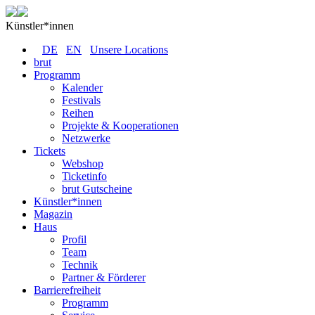
Künstler*innen
DE
EN
Unsere Locations
brut
Programm
Kalender
Festivals
Reihen
Projekte & Kooperationen
Netzwerke
Tickets
Webshop
Ticketinfo
brut Gutscheine
Künstler*innen
Magazin
Haus
Profil
Team
Technik
Partner & Förderer
Barrierefreiheit
Programm