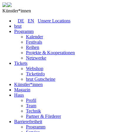
Künstler*innen
DE
EN
Unsere Locations
brut
Programm
Kalender
Festivals
Reihen
Projekte & Kooperationen
Netzwerke
Tickets
Webshop
Ticketinfo
brut Gutscheine
Künstler*innen
Magazin
Haus
Profil
Team
Technik
Partner & Förderer
Barrierefreiheit
Programm