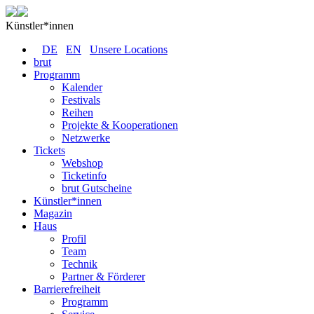
Künstler*innen
DE
EN
Unsere Locations
brut
Programm
Kalender
Festivals
Reihen
Projekte & Kooperationen
Netzwerke
Tickets
Webshop
Ticketinfo
brut Gutscheine
Künstler*innen
Magazin
Haus
Profil
Team
Technik
Partner & Förderer
Barrierefreiheit
Programm