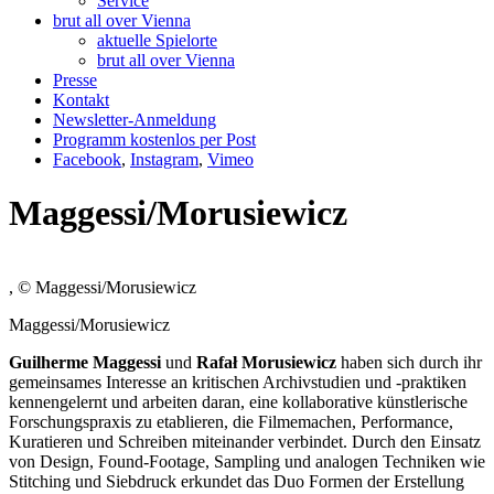
Service
brut all over Vienna
aktuelle Spielorte
brut all over Vienna
Presse
Kontakt
Newsletter-Anmeldung
Programm kostenlos per Post
Facebook
,
Instagram
,
Vimeo
Maggessi/Morusiewicz
, © Maggessi/Morusiewicz
Maggessi/Morusiewicz
Guilherme Maggessi
und
Rafał Morusiewicz
haben sich durch ihr
gemeinsames Interesse an kritischen Archivstudien und -praktiken
kennengelernt und arbeiten daran, eine kollaborative künstlerische
Forschungspraxis zu etablieren, die Filmemachen, Performance,
Kuratieren und Schreiben miteinander verbindet. Durch den Einsatz
von Design, Found-Footage, Sampling und analogen Techniken wie
Stitching und Siebdruck erkundet das Duo Formen der Erstellung