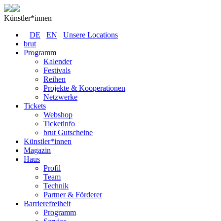
Künstler*innen
DE
EN
Unsere Locations
brut
Programm
Kalender
Festivals
Reihen
Projekte & Kooperationen
Netzwerke
Tickets
Webshop
Ticketinfo
brut Gutscheine
Künstler*innen
Magazin
Haus
Profil
Team
Technik
Partner & Förderer
Barrierefreiheit
Programm