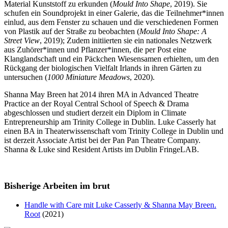
Material Kunststoff zu erkunden (
Mould Into Shape
, 2019). Sie
schufen ein Soundprojekt in einer Galerie, das die Teilnehmer*innen
einlud, aus dem Fenster zu schauen und die verschiedenen Formen
von Plastik auf der Straße zu beobachten (
Mould Into Shape: A
Street View
, 2019); Zudem initiierten sie ein nationales Netzwerk
aus Zuhörer*innen und Pflanzer*innen, die per Post eine
Klanglandschaft und ein Päckchen Wiesensamen erhielten, um den
Rückgang der biologischen Vielfalt Irlands in ihren Gärten zu
untersuchen (
1000 Miniature Meadows
, 2020).
Shanna May Breen hat 2014 ihren MA in Advanced Theatre
Practice an der Royal Central School of Speech & Drama
abgeschlossen und studiert derzeit ein Diplom in Climate
Entrepreneurship am Trinity College in Dublin. Luke Casserly hat
einen BA in Theaterwissenschaft vom Trinity College in Dublin und
ist derzeit Associate Artist bei der Pan Pan Theatre Company.
Shanna & Luke sind Resident Artists im Dublin FringeLAB.
Bisherige Arbeiten im brut
Handle with Care mit Luke Casserly & Shanna May Breen.
Root
(2021)