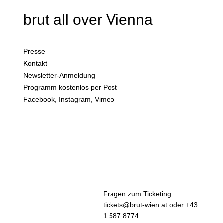
Team
Programm
brut all over Vienna
Technik
Service
aktuelle Spielorte
Partner & Förderer
Presse
brut all over Vienna
Kontakt
Newsletter-Anmeldung
Programm kostenlos per Post
Facebook
,
Instagram
,
Vimeo
Fragen zum Ticketing
tickets@brut-wien.at
oder
+43
1 587 8774