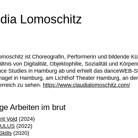
dia Lomoschitz
omoschitz
ist Choreografin, Performerin und bildende Küns
tnis von Digitalität, Objektophilie, Sozialität und Kör
ce Studies in Hamburg ab und erhielt das danceWEB-St
agel in Hamburg, am Lichthof Theater Hamburg, an de
erreich zu sehen.
https://www.claudialomoschitz.com/
ge Arbeiten im brut
nt Void
(2024)
ULUS
(2022)
Skills
(2020)