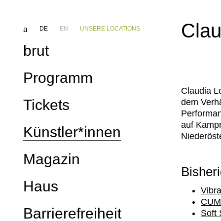
Clau
DE
EN
UNSERE LOCATIONS
brut
Programm
Claudia L
Kalender
Tickets
dem Verhäl
Performan
Festivals
Webshop
auf Kampn
Künstler*innen
Niederöst
Reihen
Ticketinfo
Magazin
Projekte & Kooperationen
brut Gutscheine
Bisheri
Netzwerke
Haus
Vibra
CUM
Profil
Barrierefreiheit
Soft 