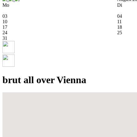
Mo
Di
03
04
10
11
17
18
24
25
31
brut all over Vienna