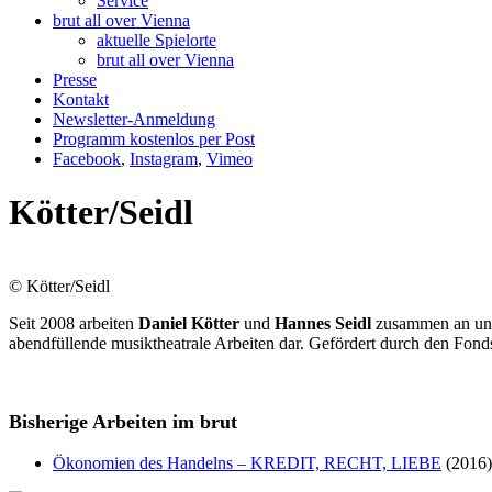
Service
brut all over Vienna
aktuelle Spielorte
brut all over Vienna
Presse
Kontakt
Newsletter-Anmeldung
Programm kostenlos per Post
Facebook
,
Instagram
,
Vimeo
Kötter/Seidl
© Kötter/Seidl
Seit 2008 arbeiten
Daniel Kötter
und
Hannes Seidl
zusammen an unte
abendfüllende musiktheatrale Arbeiten dar. Gefördert durch den Fonds
Bisherige Arbeiten im brut
Ökonomien des Handelns – KREDIT, RECHT, LIEBE
(2016)