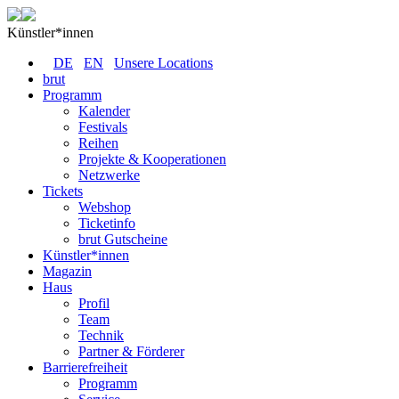
Künstler*innen
DE
EN
Unsere Locations
brut
Programm
Kalender
Festivals
Reihen
Projekte & Kooperationen
Netzwerke
Tickets
Webshop
Ticketinfo
brut Gutscheine
Künstler*innen
Magazin
Haus
Profil
Team
Technik
Partner & Förderer
Barrierefreiheit
Programm