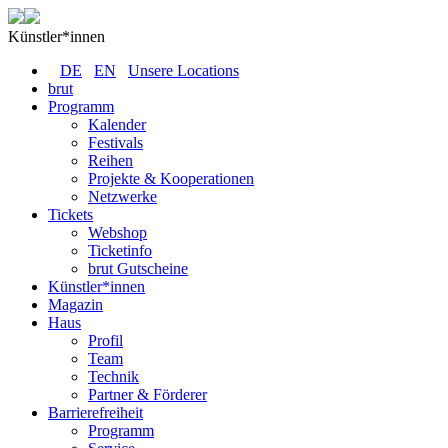
Künstler*innen
DE
EN
Unsere Locations
brut
Programm
Kalender
Festivals
Reihen
Projekte & Kooperationen
Netzwerke
Tickets
Webshop
Ticketinfo
brut Gutscheine
Künstler*innen
Magazin
Haus
Profil
Team
Technik
Partner & Förderer
Barrierefreiheit
Programm