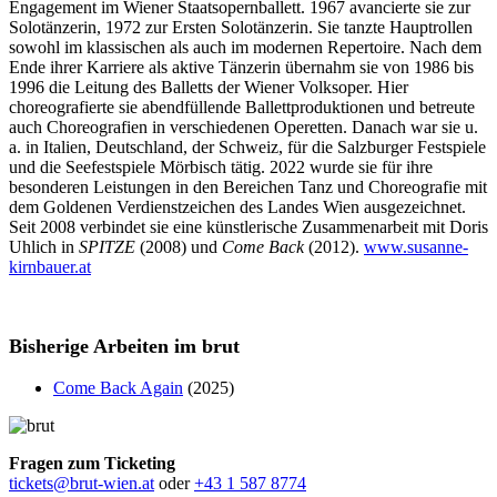
Engagement im Wiener Staatsopernballett. 1967 avancierte sie zur
Solotänzerin, 1972 zur Ersten Solotänzerin. Sie tanzte Hauptrollen
sowohl im klassischen als auch im modernen Repertoire. Nach dem
Ende ihrer Karriere als aktive Tänzerin übernahm sie von 1986 bis
1996 die Leitung des Balletts der Wiener Volksoper. Hier
choreografierte sie abendfüllende Ballettproduktionen und betreute
auch Choreografien in verschiedenen Operetten. Danach war sie u.
a. in Italien, Deutschland, der Schweiz, für die Salzburger Festspiele
und die Seefestspiele Mörbisch tätig. 2022 wurde sie für ihre
besonderen Leistungen in den Bereichen Tanz und Choreografie mit
dem Goldenen Verdienstzeichen des Landes Wien ausgezeichnet.
Seit 2008 verbindet sie eine künstlerische Zusammenarbeit mit Doris
Uhlich in
SPITZE
(2008) und
Come
Back
(2012).
www.susanne-
kirnbauer.at
Bisherige Arbeiten im brut
Come Back Again
(2025)
Fragen zum Ticketing
tickets@brut-wien.at
oder
+43 1 587 8774