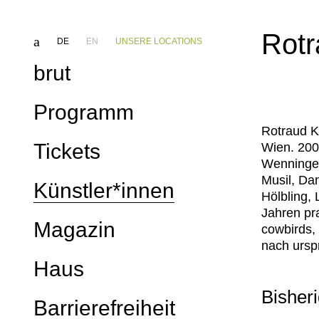
Rotr
DE
EN
UNSERE LOCATIONS
brut
Programm
Rotraud K
Kalender
Tickets
Wien. 200
Wenninger/
Festivals
Webshop
Musil, Da
Künstler*innen
Hölbling,
Reihen
Ticketinfo
Jahren pra
Magazin
Projekte & Kooperationen
cowbirds, 
brut Gutscheine
nach ursp
Netzwerke
Haus
Bisheri
Profil
Barrierefreiheit