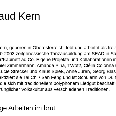
aud Kern
ern
, geboren in Oberösterreich, lebt und arbeitet als fr
0-2003 zeitgenössische Tanzausbildung am SEAD in Salzb
Kabinett ad Co. Eigene Projekte und Kollaborationen im 
niel Zimmermann, Amanda Piña, TWof2, Clélia Colonna und
 Lucie Strecker und Klaus Spieß, Anne Juren, Georg Bla
ktiziert sie Tai Chi / San Feng und ist Schülerin von Dr
die sich mit traditionellem polyphonem Liedgut beschäfti
rünglicher Volkskultur aus verschiedenen Traditionen.
ge Arbeiten im brut