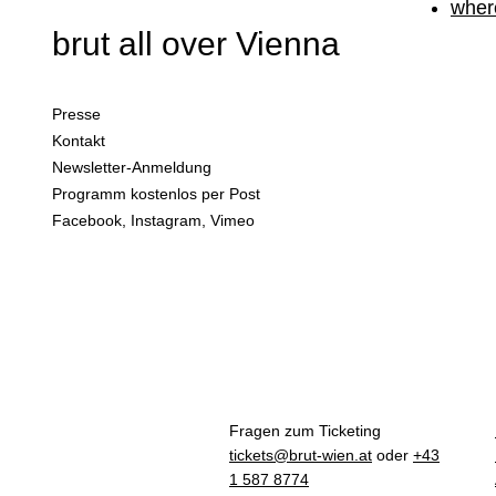
wher
Team
Programm
brut all over Vienna
Technik
Service
aktuelle Spielorte
Partner & Förderer
Presse
brut all over Vienna
Kontakt
Newsletter-Anmeldung
Programm kostenlos per Post
Facebook
,
Instagram
,
Vimeo
Fragen zum Ticketing
tickets@brut-wien.at
oder
+43
1 587 8774