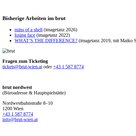
Bisherige Arbeiten im brut
ruins of a shell
(imagetanz 2026)
losing face
(imagetanz 2022)
WHAT’S THE DIFFERENCE?
(imagetanz 2019, mit Maiko S
Fragen zum Ticketing
tickets@brut-wien.at
oder
+43 1 587 8774
brut nordwest
(Büroadresse & Hauptspielstätte)
Nordwestbahnstraße 8–10
1200 Wien
+43 1 587 8774
info@brut-wien.at