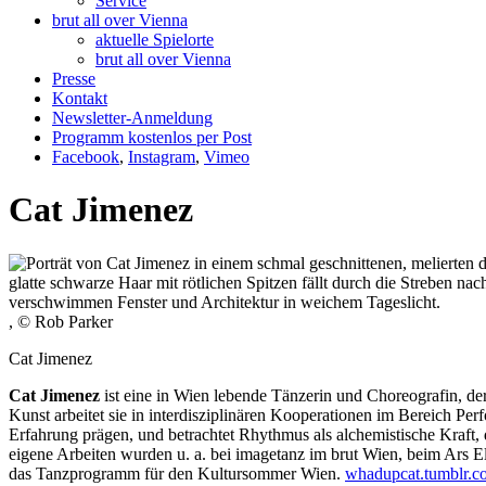
Service
brut all over Vienna
aktuelle Spielorte
brut all over Vienna
Presse
Kontakt
Newsletter-Anmeldung
Programm kostenlos per Post
Facebook
,
Instagram
,
Vimeo
Cat Jimenez
, © Rob Parker
Cat Jimenez
Cat Jimenez
ist eine in Wien lebende Tänzerin und Choreografin, de
Kunst arbeitet sie in interdisziplinären Kooperationen im Bereich Pe
Erfahrung prägen, und betrachtet Rhythmus als alchemistische Kraft, d
eigene Arbeiten wurden u. a. bei imagetanz im brut Wien, beim Ars El
das Tanzprogramm für den Kultursommer Wien.
whadupcat.tumblr.c