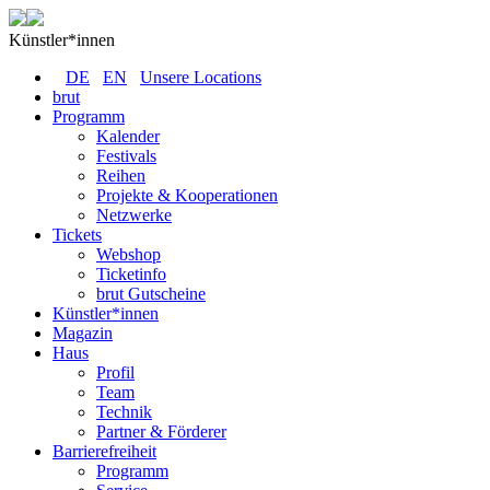
Künstler*innen
DE
EN
Unsere Locations
brut
Programm
Kalender
Festivals
Reihen
Projekte & Kooperationen
Netzwerke
Tickets
Webshop
Ticketinfo
brut Gutscheine
Künstler*innen
Magazin
Haus
Profil
Team
Technik
Partner & Förderer
Barrierefreiheit
Programm