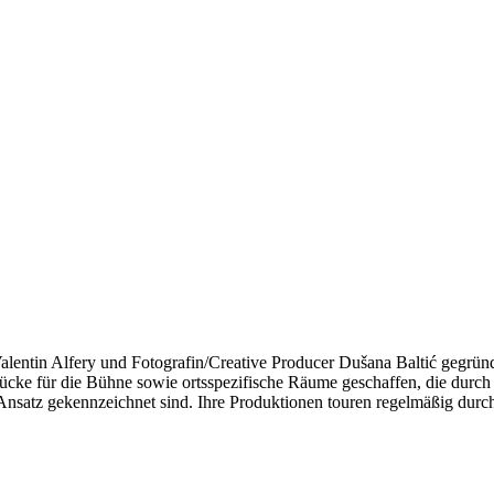
entin Alfery und Fotografin/Creative Producer Dušana Baltić gegründet
ke für die Bühne sowie ortsspezifische Räume geschaffen, die durch ho
 Ansatz gekennzeichnet sind. Ihre Produktionen touren regelmäßig dur