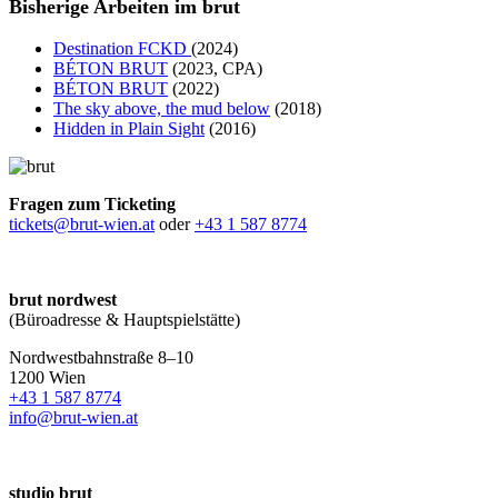
Bisherige Arbeiten im brut
Destination FCKD
(2024)
BÉTON BRUT
(2023, CPA)
BÉTON BRUT
(2022)
The sky above, the mud below
(2018)
Hidden in Plain Sight
(2016)
Fragen zum Ticketing
tickets@brut-wien.at
oder
+43 1 587 8774
brut nordwest
(Büroadresse & Hauptspielstätte)
Nordwestbahnstraße 8–10
1200 Wien
+43 1 587 8774
info@brut-wien.at
studio brut