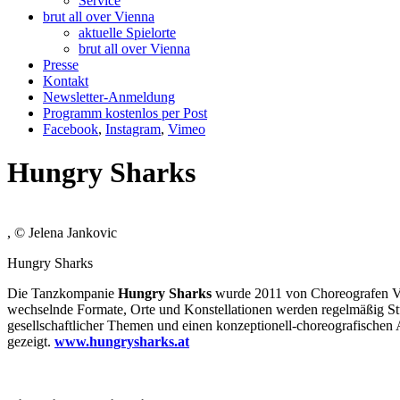
Service
brut all over Vienna
aktuelle Spielorte
brut all over Vienna
Presse
Kontakt
Newsletter-Anmeldung
Programm kostenlos per Post
Facebook
,
Instagram
,
Vimeo
Hungry Sharks
, © Jelena Jankovic
Hungry Sharks
Die Tanzkompanie
Hungry Sharks
wurde 2011 von Choreografen Val
wechselnde Formate, Orte und Konstellationen werden regelmäßig Stüc
gesellschaftlicher Themen und einen konzeptionell-choreografischen
gezeigt.
www.hungrysharks.at