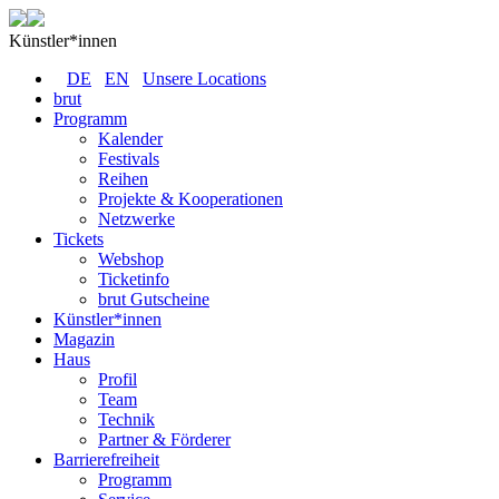
Künstler*innen
DE
EN
Unsere Locations
brut
Programm
Kalender
Festivals
Reihen
Projekte & Kooperationen
Netzwerke
Tickets
Webshop
Ticketinfo
brut Gutscheine
Künstler*innen
Magazin
Haus
Profil
Team
Technik
Partner & Förderer
Barrierefreiheit
Programm