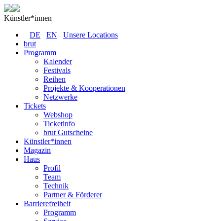
Künstler*innen
DE
EN
Unsere Locations
brut
Programm
Kalender
Festivals
Reihen
Projekte & Kooperationen
Netzwerke
Tickets
Webshop
Ticketinfo
brut Gutscheine
Künstler*innen
Magazin
Haus
Profil
Team
Technik
Partner & Förderer
Barrierefreiheit
Programm