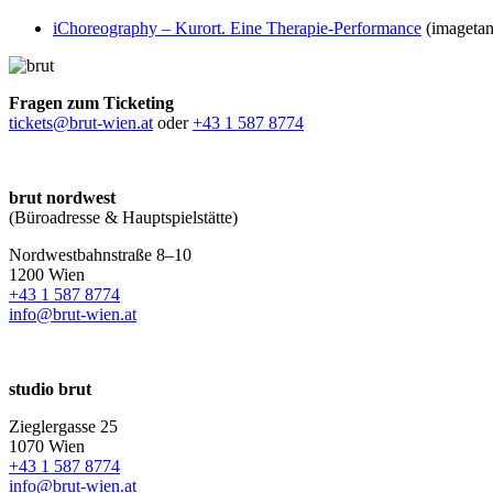
iChoreography – Kurort. Eine Therapie-Performance
(imagetanz
Fragen zum Ticketing
tickets@brut-wien.at
oder
+43 1 587 8774
brut nordwest
(Büroadresse & Hauptspielstätte)
Nordwestbahnstraße 8–10
1200 Wien
+43 1 587 8774
info@brut-wien.at
studio brut
Zieglergasse 25
1070 Wien
+43 1 587 8774
info@brut-wien.at