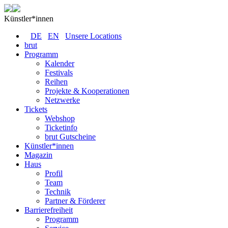
Künstler*innen
DE
EN
Unsere Locations
brut
Programm
Kalender
Festivals
Reihen
Projekte & Kooperationen
Netzwerke
Tickets
Webshop
Ticketinfo
brut Gutscheine
Künstler*innen
Magazin
Haus
Profil
Team
Technik
Partner & Förderer
Barrierefreiheit
Programm