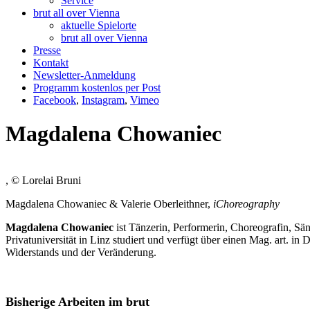
Service
brut all over Vienna
aktuelle Spielorte
brut all over Vienna
Presse
Kontakt
Newsletter-Anmeldung
Programm kostenlos per Post
Facebook
,
Instagram
,
Vimeo
Magdalena Chowaniec
, © Lorelai Bruni
Magdalena Chowaniec & Valerie Oberleithner,
iChoreography
Magdalena Chowaniec
ist Tänzerin, Performerin, Choreografin, S
Privatuniversität in Linz studiert und verfügt über einen Mag. art. in
Widerstands und der Veränderung.
Bisherige Arbeiten im brut