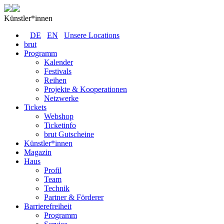
Künstler*innen
DE
EN
Unsere Locations
brut
Programm
Kalender
Festivals
Reihen
Projekte & Kooperationen
Netzwerke
Tickets
Webshop
Ticketinfo
brut Gutscheine
Künstler*innen
Magazin
Haus
Profil
Team
Technik
Partner & Förderer
Barrierefreiheit
Programm