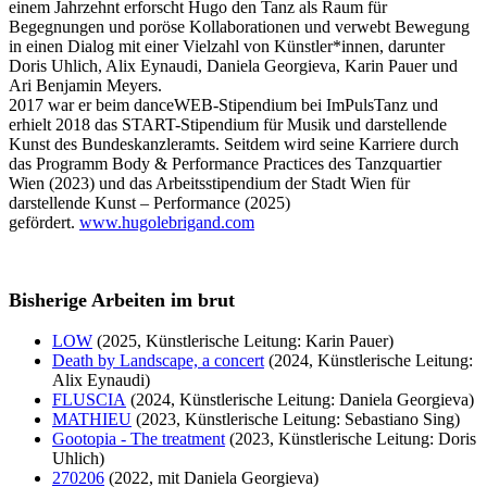
einem Jahrzehnt erforscht Hugo den Tanz als Raum für
Begegnungen und poröse Kollaborationen und verwebt Bewegung
in einen Dialog mit einer Vielzahl von Künstler*innen, darunter
Doris Uhlich, Alix Eynaudi, Daniela Georgieva, Karin Pauer und
Ari Benjamin Meyers.
2017 war er beim danceWEB-Stipendium bei ImPulsTanz und
erhielt 2018 das START-Stipendium für Musik und darstellende
Kunst des Bundeskanzleramts. Seitdem wird seine Karriere durch
das Programm Body & Performance Practices des Tanzquartier
Wien (2023) und das Arbeitsstipendium der Stadt Wien für
darstellende Kunst – Performance (2025)
gefördert.
www.hugolebrigand.com
Bisherige Arbeiten im brut
LOW
(2025, Künstlerische Leitung: Karin Pauer)
Death by Landscape, a concert
(2024, Künstlerische Leitung:
Alix Eynaudi)
FLUSCIA
(2024, Künstlerische Leitung: Daniela Georgieva)
MATHIEU
(2023, Künstlerische Leitung: Sebastiano Sing)
Gootopia - The treatment
(2023, Künstlerische Leitung: Doris
Uhlich)
270206
(2022, mit Daniela Georgieva)